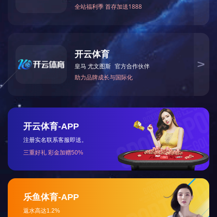
开云体育
|
HTH华体会体育登录入口
|
世界杯竞猜网站_世界杯
(中国)
|
华体会官方端网页版登录入口
|
开元体育
|
米兰网页版
|
开云官方版在线入口
|
开云·体育 (sport)官方网站
|
开云手机在
线登录官网_开云(中国)
|
联系方式
地址：东营港经济开发区
电话：0546-8879126
公司邮箱：kehongchem@126.com
微信公众号
欢迎关注我们的官方公众号
客户留言