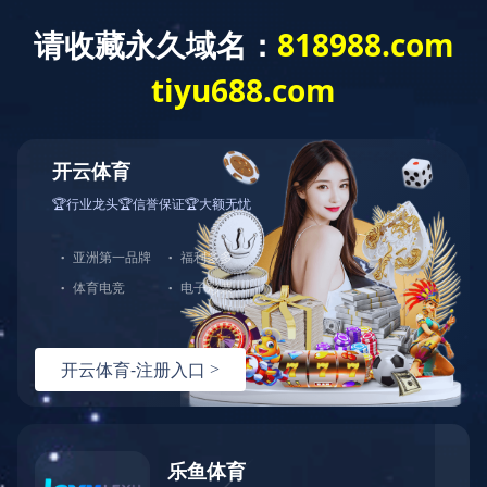
开元（中国）
走进科宏
产品中心
新闻动态
环保专栏
服务支持
联系我们
EN